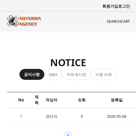
회원가입
로그인
SEARCH
CART
NOTICE
공지사항
자유게시판
사용 리뷰
Q&A
제
No
작성자
조회
등록일
목
1
홈페이지가 새롭게 오픈되었습니다. 환영합니다!
관리자
0
2026-05-08
1