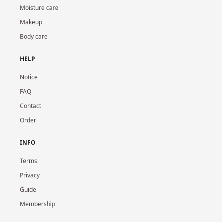
Moisture care
Makeup
Body care
HELP
Notice
FAQ
Contact
Order
INFO
Terms
Privacy
Guide
Membership