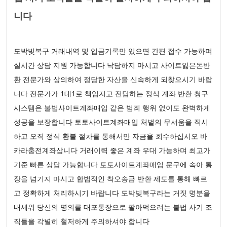
니다
도박빚복구 거래내역 및 입금기록만 있으면 간편 접수 가능하며
실시간 상담 지원 가능합니다 낙담하지 마시고 사이트잃은돈반
환 전문가와 상의하여 정당한 자산을 신속하게 되찾으시기 바랍
니다 전문가가 1대1로 책임지고 전담하는 정식 계좌 반환 청구
시스템은 불법사이트계좌매입 같은 범죄 행위 없이도 완벽하게
성공을 보장합니다 토토사이트계좌매입 처벌의 무서움을 직시
하고 오직 정식 환불 절차를 통해서만 자금을 회수하십시오 바
카라충전계좌삽니다 거래이력 좋은 계좌 우대 가능하며 최고가
기준 빠른 상담 가능합니다 토토사이트계좌매입 문구에 속아 통
장을 넘기지 마시고 합법적인 착오송금 반환 제도를 통해 빠르
고 정확하게 처리하시기 바랍니다 도박빚복구라는 거짓 명분을
내세워 당신의 명의를 대포통장으로 팔아먹으려는 불법 사기 조
직들을 각별히 철저하게 주의하셔야 합니다