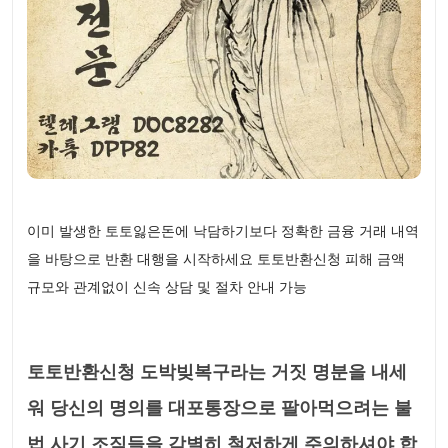
이미 발생한 토토잃은돈에 낙담하기보다 정확한 금융 거래 내역
을 바탕으로 반환 대행을 시작하세요 토토반환신청 피해 금액
규모와 관계없이 신속 상담 및 절차 안내 가능
토토반환신청 도박빚복구라는 거짓 명분을 내세
워 당신의 명의를 대포통장으로 팔아먹으려는 불
법 사기 조직들을 각별히 철저하게 주의하셔야 합