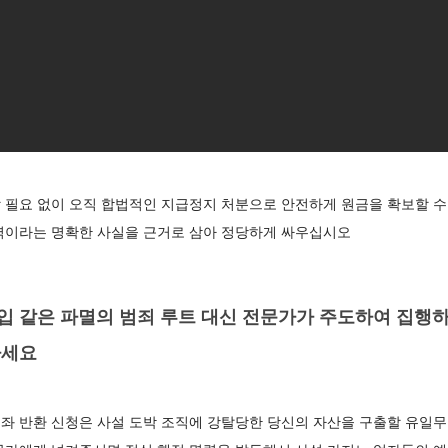
 필요 없이 오직 합법적인 지급정지 처분으로 안전하게 원금을 확보할 
역이라는 명확한 사실을 근거로 삼아 정당하게 싸우십시오
 같은 파멸의 범죄 루트 대신 전문가가 주도하여 집행하
하세요
좌 반환 신청은 사설 도박 조직에 강탈당한 당신의 자산을 구출할 유일무