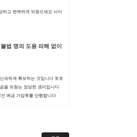
당당하고 완벽하게 되찾으세요 사이
불법 명의 도용 피해 없이
 신속하게 확보하는 것입니다 토토
원금을 되찾는 정당한 권리입니다
적인 예금 가압류를 단행합니다