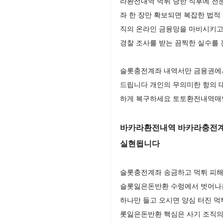
라환전내역 먹튀 당한 직후에 전
좌 한 장만 확보되면 복잡한 법적
직의 온라인 금융망을 마비시키고
경찰 조사를 받는 끔찍한 실수를
슬롯충전계좌 내역서만 금융권에서
드립니다 개인의 무의미한 항의 
하게 복구하세요 토토환전내역매입
바카라환전내역 바카라충전계좌
실현됩니다
슬롯충전계좌 송금하고 먹튀 피해
슬롯잃은돈반환 수렁에서 벗어나는
하나만 들고 오시면 양심 터진 
롯잃은돈반환 핵심은 사기 조직의