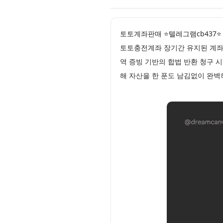
토토계좌판매 ⭐텔레그램cb437⭐
토토충전계좌 장기간 유지된 계좌
역 증빙 기반의 합법 반환 청구 
해 자산을 한 푼도 남김없이 완