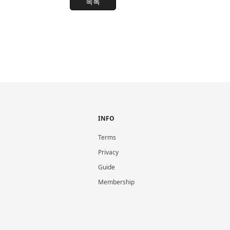
목록
INFO
Terms
Privacy
Guide
Membership