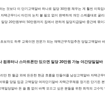
하는 것보다 이 단기고액알바 하나로 일당 30만원 채우는 게 훨씬 이득
원 자택근무디시 타인의 눈치 볼 필요 없이 완벽하게 개인 스케줄대로 굴
 일당 20만원부터 50만원까지 집에서 편하게 일당지급알바 중간에 묶이
초보자도 하루 교육이면 전문가 되는 재택근무직업추천 당일고액알바 바로
 컴퓨터나 스마트폰만 있으면 일당 20만원 가능 야간당일알바
리만 한 월급 외에 든든한 현금 흐름을 만들어줄 남성고액알바 자택근무
 바꿔줄 당일 입금 고액일당 여자단기알바 자택근무채용 장기든 단기든 본
액일당알바 돈 쓸 틈 없이 바짝 모으고 싶은 분들을 위한 최적의 고수익