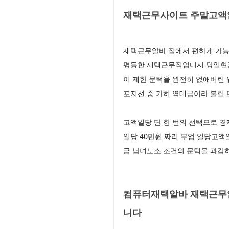
재택근무사이트 주말고액알
재택근무알바 집에서 편하게 가능
평등한 재택근무직업디시 당일현금
이 제한 문턱을 완전히 없애버린
포지션 중 가히 역대급이라 불릴
고액일당 단 한 번의 선택으로 
일당 40만원 짜리 부업 일당고
급 남녀노소 조건의 문턱을 과감
컴퓨터재택알바 재택근무알
니다