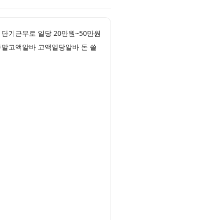
단기근무로 일당 20만원~50만원
주말고액알바 고액일당알바 돈 쓸