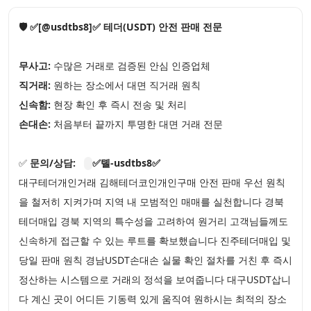
🛡️ ✅[@usdtbs8]✅ 테더(USDT) 안전 판매 전문
무사고:
수많은 거래로 검증된 안심 인증업체
직거래:
원하는 장소에서 대면 직거래 원칙
신속함:
현장 확인 후 즉시 전송 및 처리
손대손:
처음부터 끝까지 투명한 대면 거래 전문
✅
문의/상담:
✅톌-usdtbs8✅
대구테더개인거래 김해테더코인개인구매 안전 판매 우선 원칙
을 철저히 지켜가며 지역 내 모범적인 매매를 실천합니다 경북
테더매입 경북 지역의 특수성을 고려하여 원거리 고객님들께도
신속하게 접근할 수 있는 루트를 확보했습니다 진주테더매입 및
당일 판매 원칙 경남USDT손대손 실물 확인 절차를 거친 후 즉시
정산하는 시스템으로 거래의 정석을 보여줍니다 대구USDT삽니
다 계신 곳이 어디든 기동력 있게 움직여 원하시는 최적의 장소