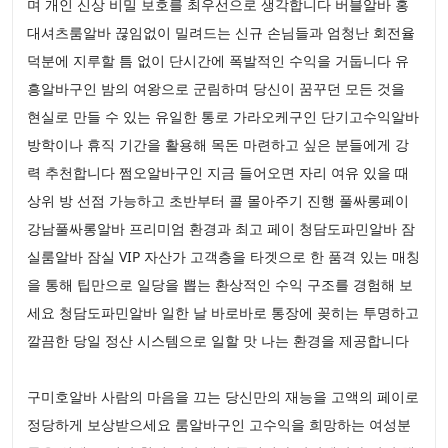
며 개인 신상 비밀 보호를 최우선으로 생각합니다 버블알바 홍
대셔츠룸알바 끊임없이 밀려드는 신규 손님들과 엄청난 회전율
덕분에 지루할 틈 없이 단시간에 폭발적인 수익을 거둡니다 유
흥알바구인 밤의 여왕으로 군림하며 당신이 꿈꾸던 모든 것을
현실로 만들 수 있는 유일한 통로 가라오케구인 단기고수익알바
방학이나 휴직 기간을 활용해 목돈 마련하고 싶은 분들에게 강
력 추천합니다 쩜오알바구인 지금 들어오면 자리 여유 있을 때
상위 방 선점 가능하고 초반부터 콜 몰아주기 진행 풀싸롱페이
강남풀싸롱알바 프리미엄 환경과 최고 페이 청담도파민알바 잠
실룸알바 잠실 VIP 자산가 고객층을 타겟으로 한 품격 있는 매칭
을 통해 팁만으로 일당을 뽑는 환상적인 수익 구조를 경험해 보
세요 청담도파민알바 일한 날 바로바로 통장에 꽂히는 투명하고
깔끔한 당일 정산 시스템으로 일할 맛 나는 환경을 제공합니다
구미호알바 사람의 마음을 끄는 당신만의 재능을 고액의 페이로
정당하게 보상받으세요 룸알바구인 고수익을 희망하는 여성분