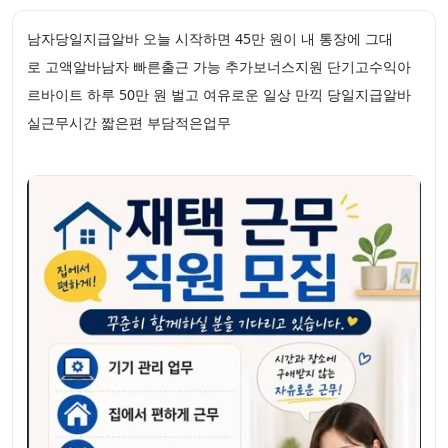
남자당일지급알바 오늘 시작하면 45만 원이 내 통장에 그대
로 고액알바남자 빠른출근 가능 추가보너스지원 단기고수익아
르바이트 하루 50만 원 벌고 여유로운 일상 만끽 당일지급알바
실근무시간 짧은편 부담적은업무