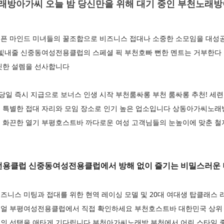
방아가씨 오늘 밤 당신만을 위해 대기 중인 부천노래
픈 마인드 미녀들의 꿀조합으로 비즈니스 접대나 소중한 소모임을 대성
 빛내줄 신중동여성전용클럽의 스페셜 픽 부천호빠 뻔한 멘트는 거부한다
릿한 설렘을 선사합니다
일 즉시 지급으로 보너스 인생 시작 부천룸싸롱 부천 룸싸롱 추천! 세련
 특별한 접대 자리와 모임 장소로 인기 높은 업소입니다 상동아가씨노
 화끈한 열기 부평호스트바 까다로운 여성 고객님들의 눈높이에 맞춘 철저
용클럽 신중동여성전용클럽에서 방해 없이 즐기는 비밀스러운
니스 미팅과 접대를 위한 현역 레이싱 모델 및 20대 여대생 탑클래스 
얼 부평여성전용클럽에서 직접 확인하세요 부천호스트바 대한민국 상위 
의 선택을 애타게 기다립니다 부천아가씨노래방 부천에서 어린 스타일 좋아