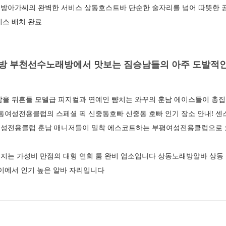
방아가씨의 완벽한 서비스 상동호스트바 단순한 술자리를 넘어 따뜻한 공
이스 배치 완료
방 부천선수노래방에서 맛보는 짐승남들의 아주 도발적
밤을 뒤흔들 모델급 피지컬과 연예인 뺨치는 와꾸의 훈남 에이스들이 
동여성전용클럽의 스페셜 픽 신중동호빠 신중동 호빠 인기 장소 안내! 센
여성전용클럽 훈남 매니저들이 밀착 에스코트하는 부평여성전용클럽으로
지는 가성비 만점의 대형 연회 룸 완비 업소입니다 상동노래방알바 상동 
사이에서 인기 높은 알바 자리입니다