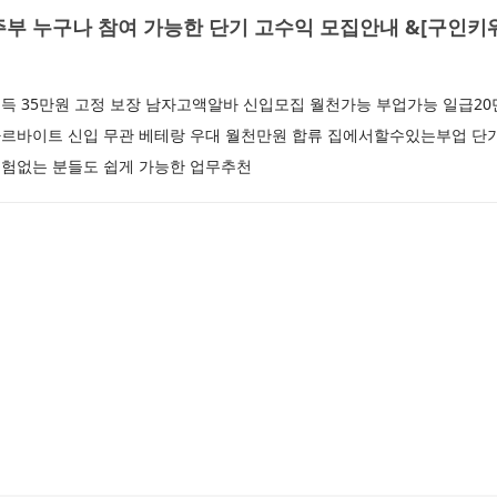
부 누구나 참여 가능한 단기 고수익 모집안내 &[구인키워
득 35만원 고정 보장 남자고액알바 신입모집 월천가능 부업가능 일급2
르바이트 신입 무관 베테랑 우대 월천만원 합류 집에서할수있는부업 단
험없는 분들도 쉽게 가능한 업무추천