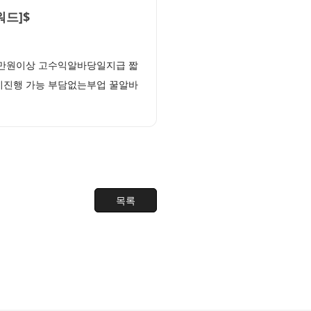
드]$
0만원이상 고수익알바당일지급 짧
기진행 가능 부담없는부업 꿀알바
목록