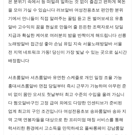
은 분위기 속에서 등 떠밀려 일하는 것 없이 즐겁고 편하게 목돈
을 모아 가실 수 있습니다 러브알바 여성전용초보 편안한 분위
기에서 언니들이 직접 알려주는 꿀팁 듣고 돈 벌어보세요 유흥
알바 고수익의 꿈을 현실로 만들어 줄 든든한 조력자로서 당일
지급과 확실한 케어로 여러분의 밤을 반짝이게 해드립니다 선릉
노래방알바 접근성 좋아 손님 유입 지속 서울노래방알바 서울
전 지역 네트워크 가동! 당신이 가장 빛날 수 있는 곳으로 실시간
배정합니다
서초룸알바 셔츠룸알바 유연한 스케줄로 개인 일정 조율 가능
홍대셔츠룸알바 면접 당일부터 즉시 근무가 가능하며 아무런 준
비 없이 몸만 오셔도 첫날부터 최고 수준의 수입을 올려 가십니
다 쩜오알바구인 고정 급여 외에도 다양한 인센티브가 준비된
업계 최고의 구인 조건입니다 여성전용초보 송파룸알바 송파 지
역 고액 연봉자들을 대상으로 한 프리미엄 매칭 서비스를 통해
럭셔리한 환경에서 고소득을 만끽하세요 풀싸롱페이 강남룸알