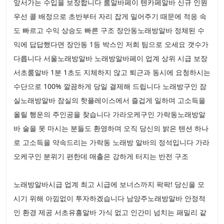
앞서가는 수입을 보장합니다 룸알바페이 텐카페알바 신규 인원
우선 콜 배정으로 초반부터 자리 잡게 밀어주기 때문에 적응 속
도 빠르고 수익 상승도 빠른 구조 장안동노래방알바 정체된 수
익에 답답했다면 장안동 1등 박스인 저희 팀으로 오세요 갯수가
다릅니다 서울노래방알바 노래방알바페이 업계 상위 시급 보장
서초룸알바 1분 1초도 지체하지 않고 퇴근과 동시에 요청하시는
수단으로 100% 깔끔하게 당일 결제해 드립니다 노래방구인 잠
실노래방알바 잠실의 핫플레이스에서 즐겁게 일하며 고소득을
올릴 행운의 주인공을 찾습니다 가라오케구인 가락동노래방알
바 술을 못 마시는 분들도 환영하며 오직 당신의 밝은 텐션 하나
로 고소득을 약속드리는 가락동 노래방 알바의 정석입니다 가라
오케구인 분위기 편한데 매출은 강하게 터지는 반전 구조
노래방알바시급 업계 최고 시급에 보너스까지 팍팍! 당신을 모
시기 위해 아낌없이 투자하겠습니다 남양주노래방알바 안정적
인 환경 제공 서초유흥알바 가식 없고 인간미 넘치는 패밀리 같