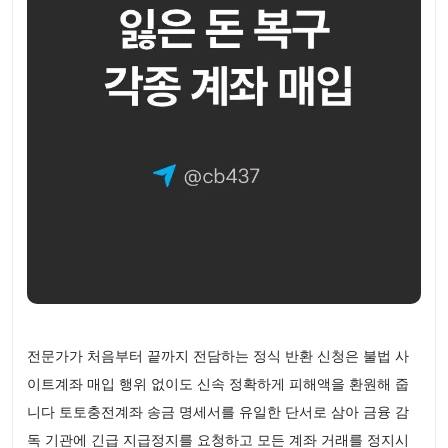
전문가가 처음부터 끝까지 전담하는 정식 반환 신청은 불법 사
이트계좌 매입 행위 없이도 신속 정확하게 피해액을 환원해 줍
니다 토토충전계좌 송금 명세서를 유일한 단서로 삼아 금융 감
독 기관에 긴급 지급정지를 요청하고 모든 계좌 거래를 정지시