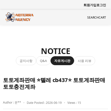
회원가입
로그인
SEARCH
CART
NOTICE
공지사항
자유게시판
사용 리뷰
Q&A
토토계좌판매 ⭐톌레 cb437⭐ 토토계좌판매
토토충전계좌
Author : 문**
Date Posted : 2026-06-19
Views : 15