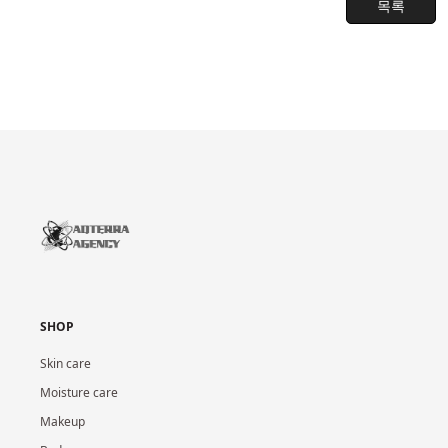
목록
SHOP
Skin care
Moisture care
Makeup