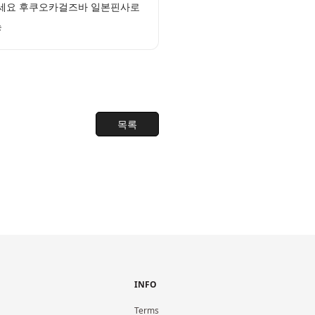
보세요 후쿠오카걸즈바 일본핀사로
능
목록
INFO
Terms