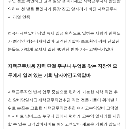
구인 정보 확인하고 고액 일당 챙겨가세요 자택근무디시 반신반
의하며 첫 발을 들였다가 통장 잔고 앞자리가 바뀐 자택근무디
시 리얼 인증
컴퓨터재택알바 당일 즉시 입금 원칙으로 일하는 사람의 만족도
가 최상인 컴퓨터재택알바 고액단기알바 초보환영 경력 단절된
분들도 가볍게 오셔서 일당 40만원 받아 가는 고액단기알바
자택근무채용 경력 단절 주부나 부업을 찾는 직장인 모
두에게 열려 있는 기회 남자야간고액알바
자택근무직업 반복 업무 중심으로 편하게 가능한 자택 직업 추
천 알바당일지급 재택근무직업추천 직업 전문가들이 워라밸 1
위로 손꼽는 고효율 재택근무직업추천 여자고수익알바 고액알
바사이트 남녀노소 누구나 집에서 편하게 고수익 일자리를 서칭
할 수 있는 고액알바사이트 해외고액알바 새로운 기회와 압도적