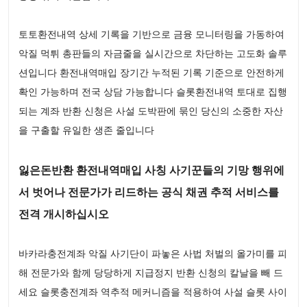
토토환전내역 상세 기록을 기반으로 금융 모니터링을 가동하여
악질 먹튀 총판들의 자금줄을 실시간으로 차단하는 고도화 솔루
션입니다 환전내역매입 장기간 누적된 기록 기준으로 안전하게
확인 가능하며 전국 상담 가능합니다 슬롯환전내역 토대로 집행
되는 계좌 반환 신청은 사설 도박판에 묶인 당신의 소중한 자산
을 구출할 유일한 생존 줄입니다
잃은돈반환 환전내역매입 사칭 사기꾼들의 기망 행위에
서 벗어나 전문가가 리드하는 공식 채권 추적 서비스를
전격 개시하십시오
바카라충전계좌 악질 사기단이 파놓은 사법 처벌의 올가미를 피
해 전문가와 함께 당당하게 지급정지 반환 신청의 칼날을 빼 드
세요 슬롯충전계좌 역추적 메커니즘을 적용하여 사설 슬롯 사이