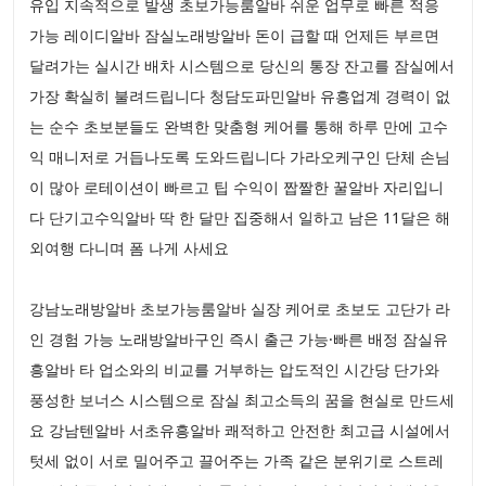
유입 지속적으로 발생 초보가능룸알바 쉬운 업무로 빠른 적응
가능 레이디알바 잠실노래방알바 돈이 급할 때 언제든 부르면
달려가는 실시간 배차 시스템으로 당신의 통장 잔고를 잠실에서
가장 확실히 불려드립니다 청담도파민알바 유흥업계 경력이 없
는 순수 초보분들도 완벽한 맞춤형 케어를 통해 하루 만에 고수
익 매니저로 거듭나도록 도와드립니다 가라오케구인 단체 손님
이 많아 로테이션이 빠르고 팁 수익이 짭짤한 꿀알바 자리입니
다 단기고수익알바 딱 한 달만 집중해서 일하고 남은 11달은 해
외여행 다니며 폼 나게 사세요
강남노래방알바 초보가능룸알바 실장 케어로 초보도 고단가 라
인 경험 가능 노래방알바구인 즉시 출근 가능·빠른 배정 잠실유
흥알바 타 업소와의 비교를 거부하는 압도적인 시간당 단가와
풍성한 보너스 시스템으로 잠실 최고소득의 꿈을 현실로 만드세
요 강남텐알바 서초유흥알바 쾌적하고 안전한 최고급 시설에서
텃세 없이 서로 밀어주고 끌어주는 가족 같은 분위기로 스트레