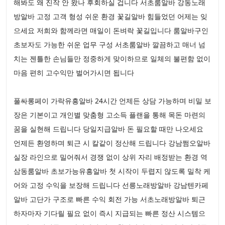
해봐도 왜 진작 안 왔나 후회하실 겁니다 서초룸알바 강동노래
방알바 고정 고객 형성 쉬운 환경 꽃길알바 힘들었던 어제는 잊
으세요 저희와 함께라면 매일이 돈벼락 꽃길입니다 룸알바구인
초보자도 가능한 쉬운 업무 구성 서초룸알바 깔끔하고 매너 넘
치는 젠틀한 손님들만 정중하게 맞이하므로 일체의 불편함 없이
마음 편히 고수익만 벌어가시면 됩니다
풀싸롱페이 가락유흥알바 24시간 언제든 상담 가능하며 비밀 보
장은 기본이고 개인별 맞춤형 고소득 플랜을 통해 목돈 마련의
꿈을 실현해 드립니다 당일지급알바 돈 필요할 때만 나오세요
언제든 환영하며 퇴근 시 칼같이 정산해 드립니다 강남쩜오알바
실장 라인으로 밀어줘서 경쟁 없이 상위 자리 배정받는 환경 역
삼동룸알바 초보가능유흥알바 첫 시작이 두렵지 않도록 밀착 케
어와 고정 수익을 보장해 드립니다 선릉노래방알바 강남텐카페
알바 고단가 구조로 빠른 수익 회전 가능 서초노래방알바 퇴근
하자마자 기다릴 필요 없이 즉시 지급되는 빠른 정산 시스템으