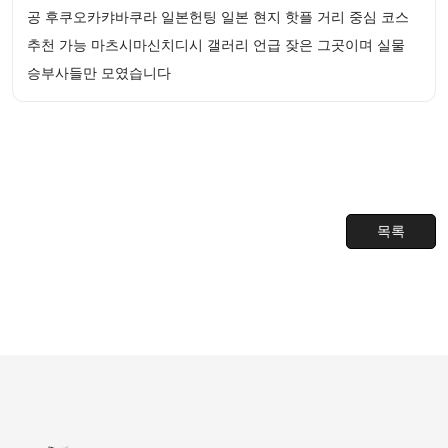
공 후쿠오카캬바쿠라 일본헌팅 일본 현지 핫플 거리 중심 코스
추천 가능 마츠시마신치디시 갤러리 언급 잦은 그곳이며 실물
승부사들만 모였습니다
목록