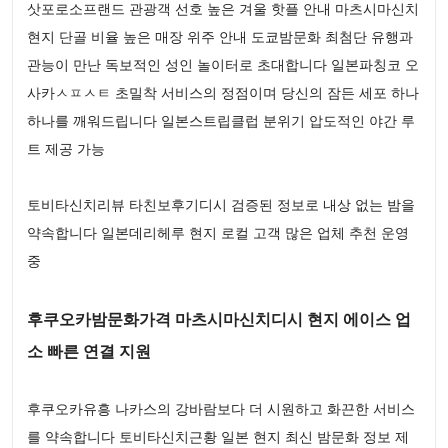
삿포로소프랜드 관광객 선호 높은 겨울 핫플 안내 마츠시마신치
현지 단골 비율 높은 매장 위주 안내 도쿄밤문화 최첨단 유행과
관능이 만난 독보적인 성인 놀이터로 초대합니다 일본파칭코 오
사카ㅅㅍㅅㅌ 초밀착 서비스의 정점이며 당신의 잠든 세포 하나
하나를 깨워드립니다 일본스트립클럽 분위기 압도적인 야간 루
트 제공 가능
토비타신치리뷰 타친보후기디시 검증된 정보로 내상 없는 밤을
약속합니다 일본데리헤루 현지 로컬 고객 많은 업체 추천 운영
중
후쿠오카밤문화가격 마츠시마신치디시 현지 에이스 업
소 빠른 연결 지원
후쿠오카유흥 나카스의 강바람보다 더 시원하고 화끈한 서비스
를 약속합니다 토비타신치근황 일본 현지 최신 밤문화 정보 제