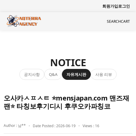
회원가입
로그인
SEARCH
CART
NOTICE
공지사항
자유게시판
사용 리뷰
Q&A
오사카ㅅㅍㅅㅌ ⭐mensjapan.com 맨즈재
팬⭐ 타칭보후기디시 후쿠오카파칭코
Author : 남**
Date Posted : 2026-06-19
Views : 16