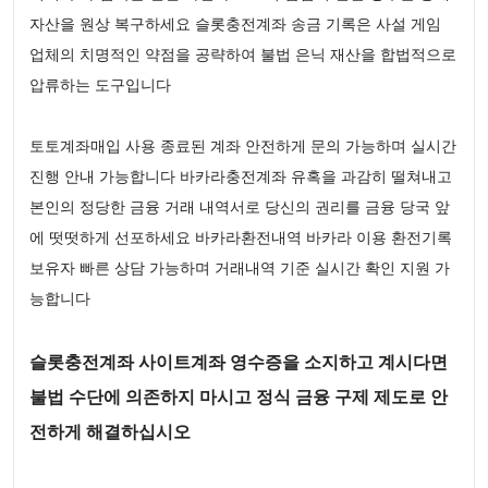
자산을 원상 복구하세요 슬롯충전계좌 송금 기록은 사설 게임
업체의 치명적인 약점을 공략하여 불법 은닉 재산을 합법적으로
압류하는 도구입니다
토토계좌매입 사용 종료된 계좌 안전하게 문의 가능하며 실시간
진행 안내 가능합니다 바카라충전계좌 유혹을 과감히 떨쳐내고
본인의 정당한 금융 거래 내역서로 당신의 권리를 금융 당국 앞
에 떳떳하게 선포하세요 바카라환전내역 바카라 이용 환전기록
보유자 빠른 상담 가능하며 거래내역 기준 실시간 확인 지원 가
능합니다
슬롯충전계좌 사이트계좌 영수증을 소지하고 계시다면
불법 수단에 의존하지 마시고 정식 금융 구제 제도로 안
전하게 해결하십시오