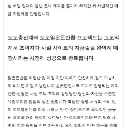
설 베팅 업체의 불법 은닉 계좌를 끝까지 추적한 뒤 사법적인 예
금 가압류를 단행합니다
토토충전계좌 토토잃은돈반환 프로젝트는 고도의
전문 조력자가 사설 사이트의 자금줄을 완벽히 매
장시키는 시점에 성공으로 종료됩니다
잃은돈반환 미정산 및 계정 차단 피해도 안전하게 검토 가능하
며 비대면 지원 가능합니다 슬롯환전내역 토대로 집행되는 계좌
반환 신청은 사설 도박 조직에 강탈당한 당신의 자산을 구출할
유일무이한 합법적 생존 줄입니다 복잡한 증명 서류의 구비 없
이 토토충전계좌 이체 내역서 단 한 장만으로도 즉각적인 금융
권 초고속 처리 행정이 실현됩니다 토토충전계좌 연계 범죄 세
력의 추가 협박을 전면 차단하고 오직 합법적 반환 청구를 통해