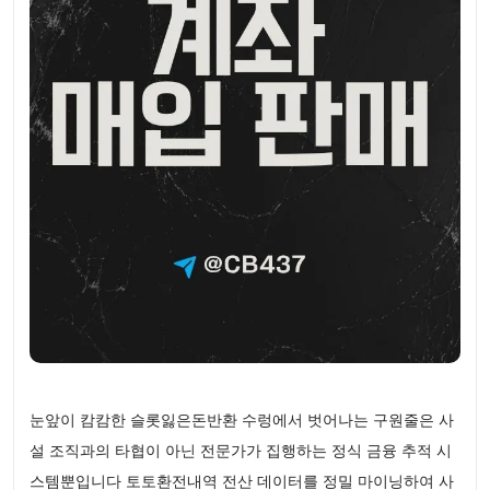
눈앞이 캄캄한 슬롯잃은돈반환 수렁에서 벗어나는 구원줄은 사
설 조직과의 타협이 아닌 전문가가 집행하는 정식 금융 추적 시
스템뿐입니다 토토환전내역 전산 데이터를 정밀 마이닝하여 사