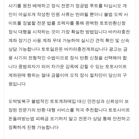
사기를 원천 배제하고 정식 전문가 정공법 루트를 타십시오 개
인이 어설프게 작성한 민원 서류는 반려될 뿐이니 불법 도박 사
이트를 징벌할 전문 법률 조력자를 통해 완벽한 토토반환신청
정식 대행을 시작하는 것이 가장 확실한 방법입니다 바카라충전
계좌 장기간 사용 계좌 우대 가능하며 실시간 견적 확인 및 신속
상담 가능합니다 토토잃은돈 바카라충전계좌삽니다 광고는 금
융 사기의 전형적인 수법이므로 정식 반환 신청을 선택해야 합
니다 중범죄자가 되어 차가운 감옥에 갇힐 수 있는 토토사이트
계좌판매 행위는 절대 금물이며 오직 정식 절차만이 당신의 구
원입니다
도박빚복구 불법적인 토토계좌매입 대신 안전성과 신뢰성이 보
장된 전문가의 반환 대행 서비스를 적극 추천합니다 토토사이트
돈돌려받는법 피해금 포기하지 말고 전문가 상담 통해 안전하고
정확하게 진행 가능합니다