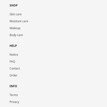
SHOP
Skin care
Moisture care
Makeup
Body care
HELP
Notice
FAQ
Contact
Order
INFO
Terms
Privacy