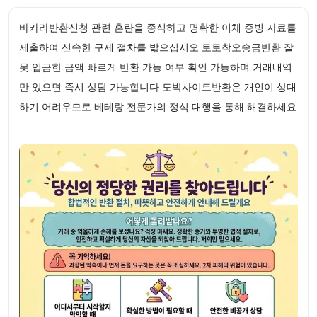
바카라반환신청 관련 혼란을 종식하고 명확한 이체 증빙 자료를
제출하여 신속한 구제 절차를 밟으십시오 토토착오송금반환 잘
못 입금한 금액 빠르게 반환 가능 여부 확인 가능하며 거래내역
만 있으면 즉시 상담 가능합니다 도박사이트반환은 개인이 상대
하기 어려우므로 베테랑 전문가의 정식 대행을 통해 해결하세요