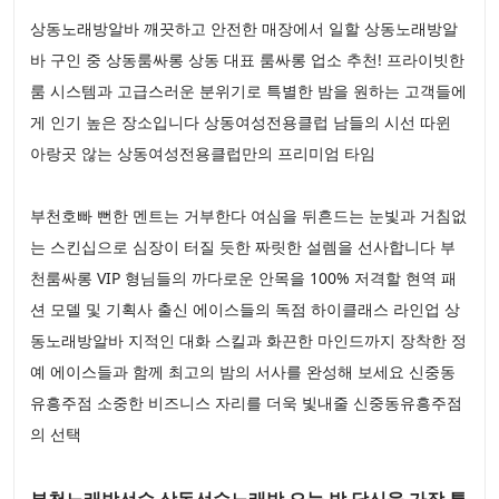
상동노래방알바 깨끗하고 안전한 매장에서 일할 상동노래방알
바 구인 중 상동룸싸롱 상동 대표 룸싸롱 업소 추천! 프라이빗한
룸 시스템과 고급스러운 분위기로 특별한 밤을 원하는 고객들에
게 인기 높은 장소입니다 상동여성전용클럽 남들의 시선 따윈
아랑곳 않는 상동여성전용클럽만의 프리미엄 타임
부천호빠 뻔한 멘트는 거부한다 여심을 뒤흔드는 눈빛과 거침없
는 스킨십으로 심장이 터질 듯한 짜릿한 설렘을 선사합니다 부
천룸싸롱 VIP 형님들의 까다로운 안목을 100% 저격할 현역 패
션 모델 및 기획사 출신 에이스들의 독점 하이클래스 라인업 상
동노래방알바 지적인 대화 스킬과 화끈한 마인드까지 장착한 정
예 에이스들과 함께 최고의 밤의 서사를 완성해 보세요 신중동
유흥주점 소중한 비즈니스 자리를 더욱 빛내줄 신중동유흥주점
의 선택
부천노래방선수 상동선수노래방 오늘 밤 당신을 가장 특