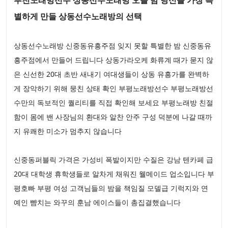
별하게 만들 상동선수노래방의 선택
상동선수노래방 신중동유흥주점 잊지 못할 특별한 밤 신중동유
흥주점에서 만들어 드립니다 상동가라오케 화류계 때가 묻지 않
은 신선한 20대 초반 새내기 여대생들이 상동 유흥가를 완벽하
게 장악하기 위해 뭉친 상태 확인 부평노래방선수 부평노래방선
수만의 독보적인 퀄리티를 직접 확인해 보세요 부평노래방 친절
함이 몸에 밴 사장님의 환대와 알찬 안주 구성 덕분에 나갈 때까
지 유쾌한 미소가 멈추지 않습니다
신중동퍼블릭 가격은 가성비 폭발이지만 수질은 강남 텐카페 급
20대 대학생 휴학생들로 알차게 채워진 웰메이드 업소입니다 부
평호빠 부평 여성 고객님들의 밤을 책임질 모델급 기럭지와 연
예인 뺨치는 와꾸의 훈남 에이스들이 총집결했습니다