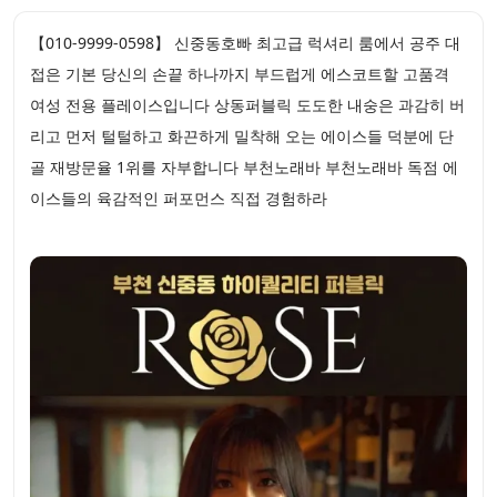
【010-9999-0598】 신중동호빠 최고급 럭셔리 룸에서 공주 대
접은 기본 당신의 손끝 하나까지 부드럽게 에스코트할 고품격
여성 전용 플레이스입니다 상동퍼블릭 도도한 내숭은 과감히 버
리고 먼저 털털하고 화끈하게 밀착해 오는 에이스들 덕분에 단
골 재방문율 1위를 자부합니다 부천노래바 부천노래바 독점 에
이스들의 육감적인 퍼포먼스 직접 경험하라