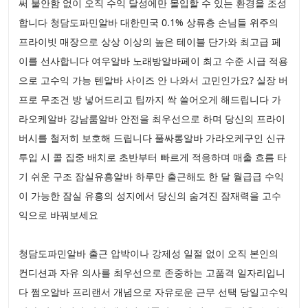
써 불안함 없이 오직 수익 달성에만 몰입할 수 있는 환경을 조성
합니다 청담도파민알바 대한민국 0.1% 상류층 손님들 위주의
프라이빗 매장으로 상상 이상의 높은 테이블 단가와 최고급 페
이를 선사합니다 여우알바 노래방알바페이 최고 수준 시급 적용
으로 고수익 가능 텐알바 사이즈 안 나와서 고민인가요? 실장 버
프로 무조건 방 넣어드리고 팁까지 싹 쓸어오게 해드립니다 가
라오케알바 강남룸알바 안전을 최우선으로 하며 당신의 프라이
버시를 철저히 보호해 드립니다 풀싸롱알바 가라오케구인 신규
투입 시 콜 집중 배치로 초반부터 빠르게 적응하며 매출 흐름 타
기 쉬운 구조 잠실유흥알바 하루만 출근해도 한 달 월급급 수익
이 가능한 잠실 유흥의 성지에서 당신의 숨겨진 잠재력을 고수
익으로 바꿔보세요
청담도파민알바 출근 압박이나 강제성 일절 없이 오직 본인의
컨디션과 자유 의사를 최우선으로 존중하는 고품격 일자리입니
다 쩜오알바 프리랜서 개념으로 자유로운 근무 선택 당일고수익