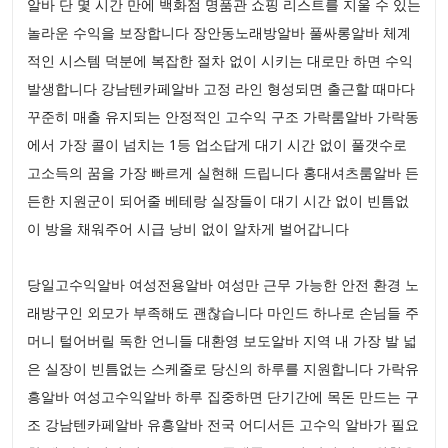
알바 단 몇 시간 만에 백화점 명품관 쇼핑 리스트를 지울 수 있는
놀라운 수익을 보장합니다 장안동노래방알바 풀싸롱알바 체계
적인 시스템 덕분에 복잡한 절차 없이 시키는 대로만 하면 수익
발생합니다 강남텐카페알바 고정 라인 형성되면 출근할 때마다
꾸준히 매출 유지되는 안정적인 고수익 구조 가락룸알바 가락동
에서 가장 콜이 넘치는 1등 업소답게 대기 시간 없이 풀갯수로
고소득의 꿈을 가장 빠르게 실현해 드립니다 홍대셔츠룸알바 든
든한 지원군이 되어줄 베테랑 실장들이 대기 시간 없이 빈틈없
이 방을 채워주어 시급 낭비 없이 알차게 벌어갑니다
당일고수익알바 여성전용알바 여성만 근무 가능한 안전 환경 노
래방구인 외모가 부족해도 괜찮습니다 마인드 하나로 손님들 주
머니 털어버릴 독한 언니들 대환영 보도알바 지역 내 가장 발 넓
은 실장이 빈틈없는 스케줄로 당신의 하루를 지원합니다 가락유
흥알바 여성고수익알바 하루 집중하면 단기간에 목돈 만드는 구
조 강남텐카페알바 유흥알바 전국 어디서든 고수익 알바가 필요