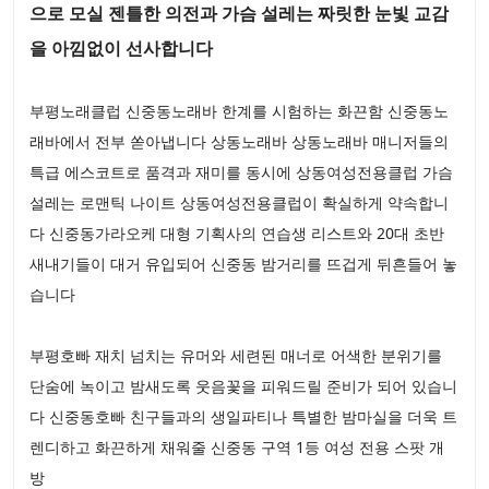
으로 모실 젠틀한 의전과 가슴 설레는 짜릿한 눈빛 교감
을 아낌없이 선사합니다
부평노래클럽 신중동노래바 한계를 시험하는 화끈함 신중동노
래바에서 전부 쏟아냅니다 상동노래바 상동노래바 매니저들의
특급 에스코트로 품격과 재미를 동시에 상동여성전용클럽 가슴
설레는 로맨틱 나이트 상동여성전용클럽이 확실하게 약속합니
다 신중동가라오케 대형 기획사의 연습생 리스트와 20대 초반
새내기들이 대거 유입되어 신중동 밤거리를 뜨겁게 뒤흔들어 놓
습니다
부평호빠 재치 넘치는 유머와 세련된 매너로 어색한 분위기를
단숨에 녹이고 밤새도록 웃음꽃을 피워드릴 준비가 되어 있습니
다 신중동호빠 친구들과의 생일파티나 특별한 밤마실을 더욱 트
렌디하고 화끈하게 채워줄 신중동 구역 1등 여성 전용 스팟 개
방