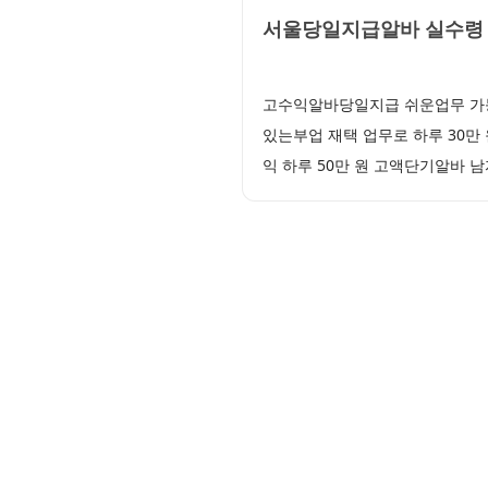
서울당일지급알바 실수령 
고수익알바당일지급 쉬운업무 가능
있는부업 재택 업무로 하루 30
익 하루 50만 원 고액단기알바