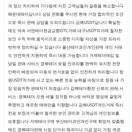
게 정산 처리하여 기다림에 지친 고객님들의 갈증을 해소합니다
해운대테더삽니다 상담 전화를 주시면 현재 가장 합리적인 조건
으로 즉시 판매 상담을 도와드립니다 김해USDT삽니다 확실한
매도 약속 서면테더현금교환OTC거래 대구USDT직거래 철저한
보안 수칙 하에 움직이므로 소중한 디지털 자산을 가장 프라이
빗하게 정리하실 수 있습니다 울산테더코인개인판매 개인 거래
도 안전하게 지원하며 즉시 대응 가능합니다 거제테더매입 및
당일 판매 서비스 경북테더 로컬 인프라를 완벽히 숙지한 전문
인력이 배정되어 이동의 번거로움 없이 안전하게 처리합니다 창
원USDT직거래 사고 없는 빠른 전송 능력을 바탕으로 창원 내 가
장 믿음직한 판매처가 되겠습니다 김해테더환전 신뢰의 판매 서
비스 경북테더 오랜 세월 정직함 하나로 버텨온 명성에 걸맞게
투명하고 깨끗한 매매만을 지향합니다 김해USDT개인거래 즉시
전송 보장과 더불어 철저한 보안 관리로 고객님의 개인정보를
보호합니다 거제테더구매 부산테더코인개인구매 희망자 맞춤형
매도 경북테더판매 시장 단가의 왜곡이나 가공 없이 가장 객관